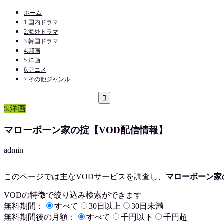
ホーム
1.国内ドラマ
2.海外ドラマ
3.韓国ドラマ
4.邦画
5.洋画
6.アニメ
7.その他ジャンル
5.洋画
マローボーン家の掟【VOD配信情報】
admin
このページでは主なVODサービスを調査し、
マローボーン家
VODの特徴で絞り込み検索ができます
無料期間：
すべて
30日以上
30日未満
無料期間後の月額：
すべて
千円以下
千円超