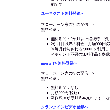
能です。
ユーネクスト無料登録へ
マローボーン家の掟の配信：×
無料視聴：-
無料期間：2か月以上継続時、初
2か月目以降の料金：月額990円(税
※毎月付与される2,000Pを利
※ポイント不要の無料作品も多数
mieru-TV無料登録へ
マローボーン家の掟の配信：×
無料視聴：-
無料期間：なし
月額990円(税込)
新作映画が毎月５本見れます！な
クランクインビデオ登録へ