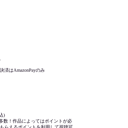
)
はAmazonPayのみ
込)
が多数！作品によってはポイントが必
もらえるポイントを利用して視聴可