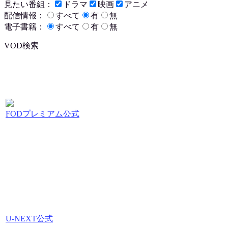
見たい番組：
ドラマ
映画
アニメ
配信情報：
すべて
有
無
電子書籍：
すべて
有
無
VOD検索
FODプレミアム公式
U-NEXT公式