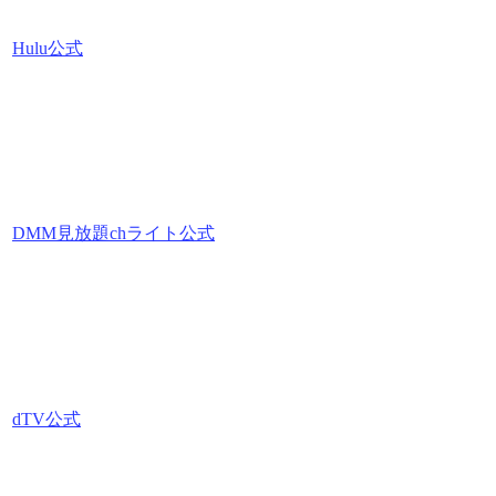
Hulu公式
DMM見放題chライト公式
dTV公式