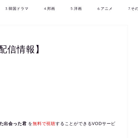
3.韓国ドラマ
4.邦画
5.洋画
6.アニメ
7.
D配信情報】
た出会った君
を
無料で視聴
することができるVODサービ