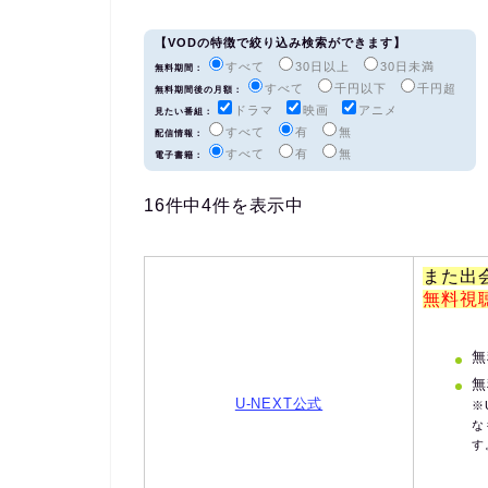
【VODの特徴で絞り込み検索ができます】
すべて
30日以上
30日未満
無料期間：
すべて
千円以下
千円超
無料期間後の月額：
ドラマ
映画
アニメ
見たい番組：
すべて
有
無
配信情報：
すべて
有
無
電子書籍：
16件中4件を表示中
また出
無料視
無
無
U-NEXT公式
※
な
す