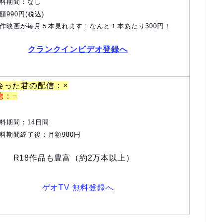
料期間：なし
額990円(税込)
作映画が毎月５本見れます！なんと１本あたり300円！
クランクインビデオ登録へ
会った君の配信：×
聴：−
料期間：14日間
料期間終了後：月額980円
R18作品も豊富（約2万本以上）
ゲオTV 無料登録へ