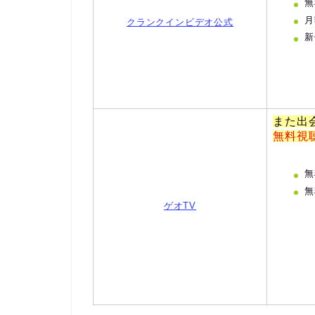
無
月
クランクインビデオ公式
新
また出
無料視
無
無
ゲオTV