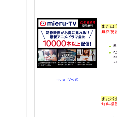
また出
無料視
無
2
※
※
mieru-TV公式
また出
無料視