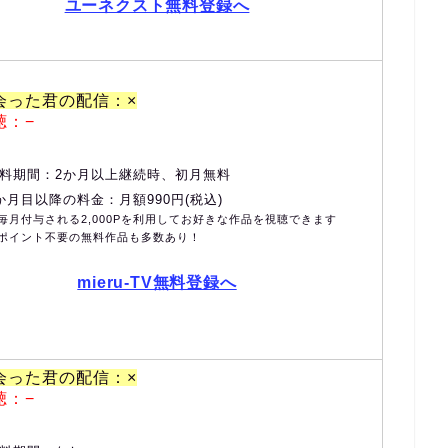
ユーネクスト無料登録へ
会った君の配信：×
聴：−
料期間：2か月以上継続時、初月無料
か月目以降の料金：月額990円(税込)
毎月付与される2,000Pを利用してお好きな作品を視聴できます
ポイント不要の無料作品も多数あり！
mieru-TV無料登録へ
会った君の配信：×
聴：−