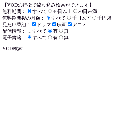
【VODの特徴で絞り込み検索ができます】
無料期間：
すべて
30日以上
30日未満
無料期間後の月額：
すべて
千円以下
千円超
見たい番組：
ドラマ
映画
アニメ
配信情報：
すべて
有
無
電子書籍：
すべて
有
無
VOD検索