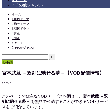
7.その他ジャンル
ホーム
1.国内ドラマ
2.海外ドラマ
3.韓国ドラマ
4.邦画
5.洋画
6.アニメ
7.その他ジャンル
4.邦画
宮本武蔵 －双剣に馳せる夢－【VOD配信情報】
admin
このページでは主なVODサービスを調査し、
宮本武蔵 －双
剣に馳せる夢－
を
無料で視聴
することができるVODサービ
スをご紹介しています。