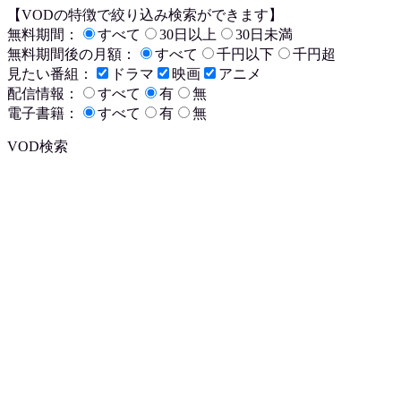
【VODの特徴で絞り込み検索ができます】
無料期間：
すべて
30日以上
30日未満
無料期間後の月額：
すべて
千円以下
千円超
見たい番組：
ドラマ
映画
アニメ
配信情報：
すべて
有
無
電子書籍：
すべて
有
無
VOD検索