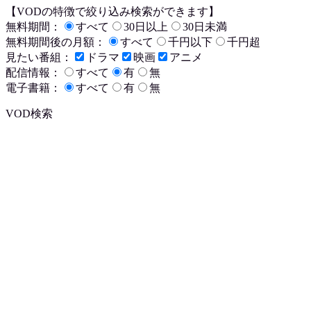
【VODの特徴で絞り込み検索ができます】
無料期間：
すべて
30日以上
30日未満
無料期間後の月額：
すべて
千円以下
千円超
見たい番組：
ドラマ
映画
アニメ
配信情報：
すべて
有
無
電子書籍：
すべて
有
無
VOD検索