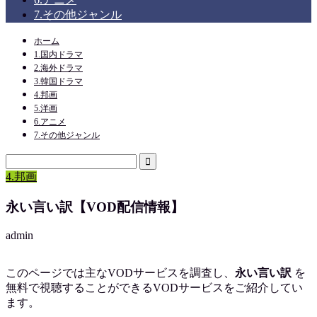
7.その他ジャンル
ホーム
1.国内ドラマ
2.海外ドラマ
3.韓国ドラマ
4.邦画
5.洋画
6.アニメ
7.その他ジャンル
4.邦画
永い言い訳【VOD配信情報】
admin
このページでは主なVODサービスを調査し、
永い言い訳
を
無料で視聴
することができるVODサービスをご紹介してい
ます。