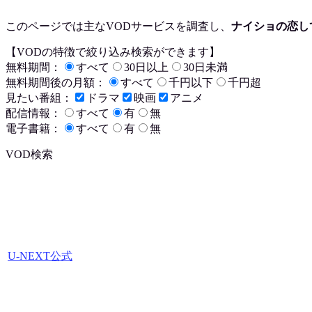
このページでは主なVODサービスを調査し、
ナイショの恋し
【VODの特徴で絞り込み検索ができます】
無料期間：
すべて
30日以上
30日未満
無料期間後の月額：
すべて
千円以下
千円超
見たい番組：
ドラマ
映画
アニメ
配信情報：
すべて
有
無
電子書籍：
すべて
有
無
VOD検索
U-NEXT公式