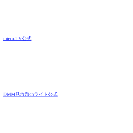
mieru-TV公式
DMM見放題chライト公式