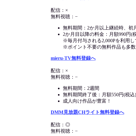
配信：×
無料視聴：−
無料期間：2か月以上継続時、初
2か月目以降の料金：月額990円(税
※毎月付与される2,000Pを利
※ポイント不要の無料作品も多数
mieru-TV無料登録へ
配信：×
無料視聴：−
無料期間：2週間
無料期間終了後：月額550円(税込
成人向け作品が豊富！
DMM見放題CHライト無料登録へ
配信：◎
無料視聴：−