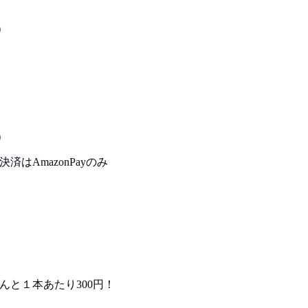
)
)
はAmazonPayのみ
んと１本あたり300円！