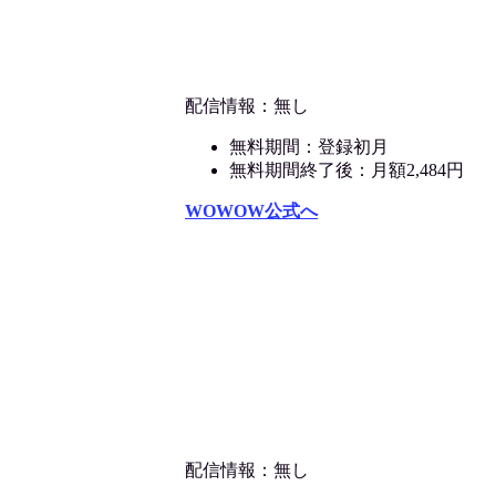
配信情報：無し
無料期間：登録初月
無料期間終了後：月額2,484円
WOWOW公式へ
配信情報：無し