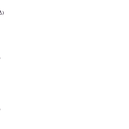
込)
)
)