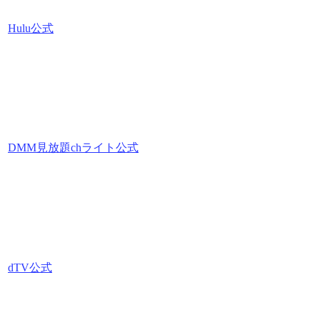
Hulu公式
DMM見放題chライト公式
dTV公式