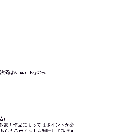
)
はAmazonPayのみ
込)
が多数！作品によってはポイントが必
もらえるポイントを利用して視聴可