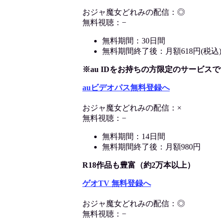
おジャ魔女どれみの配信：◎
無料視聴：−
無料期間：30日間
無料期間終了後：月額618円(税込
※au IDをお持ちの方限定のサービスで
auビデオパス無料登録へ
おジャ魔女どれみの配信：×
無料視聴：−
無料期間：14日間
無料期間終了後：月額980円
R18作品も豊富（約2万本以上）
ゲオTV 無料登録へ
おジャ魔女どれみの配信：◎
無料視聴：−