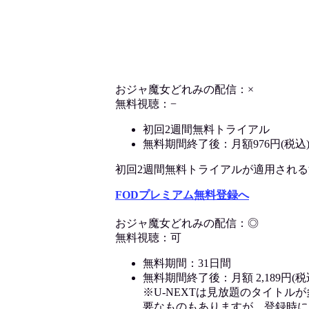
おジャ魔女どれみの配信：×
無料視聴：−
初回2週間無料トライアル
無料期間終了後：月額976円(税込
初回2週間無料トライアルが適用される決済
FODプレミアム無料登録へ
おジャ魔女どれみの配信：◎
無料視聴：可
無料期間：31日間
無料期間終了後：月額 2,189円(税
※U-NEXTは見放題のタイトル
要なものもありますが、登録時に