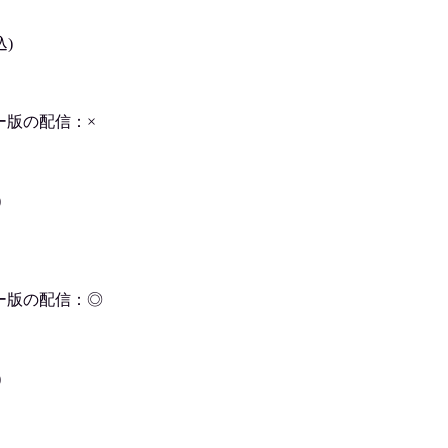
込)
ー版の配信：×
)
ー版の配信：◎
)