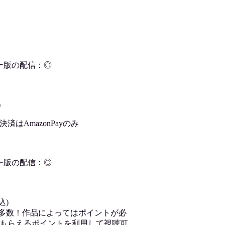
ー版の配信：◎
)
はAmazonPayのみ
ー版の配信：◎
込)
が多数！作品によってはポイントが必
もらえるポイントを利用して視聴可