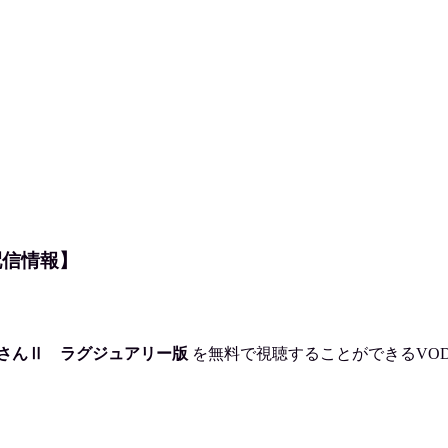
配信情報】
さんⅡ ラグジュアリー版
を
無料で視聴
することができるVO