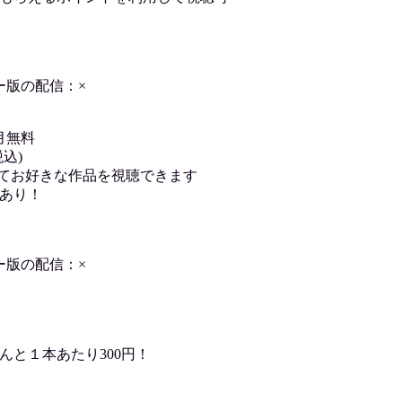
ー版の配信：×
月無料
込)
用してお好きな作品を視聴できます
あり！
ー版の配信：×
んと１本あたり300円！