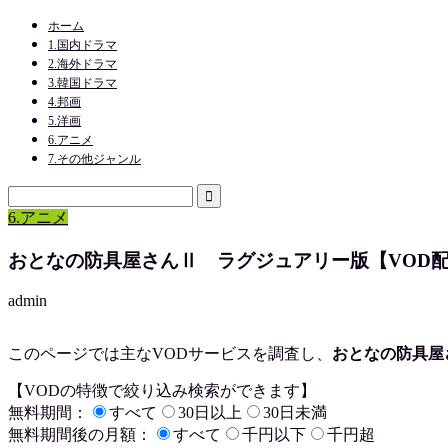
ホーム
1.国内ドラマ
2.海外ドラマ
3.韓国ドラマ
4.邦画
5.洋画
6.アニメ
7.その他ジャンル
6.アニメ
おとなの防具屋さんⅡ ラグジュアリー版【VOD
admin
このページでは主なVODサービスを調査し、
おとなの防具屋
【VODの特徴で絞り込み検索ができます】
無料期間：
すべて
30日以上
30日未満
無料期間後の月額：
すべて
千円以下
千円超