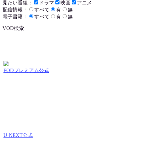
見たい番組：
ドラマ
映画
アニメ
配信情報：
すべて
有
無
電子書籍：
すべて
有
無
VOD検索
FODプレミアム公式
U-NEXT公式