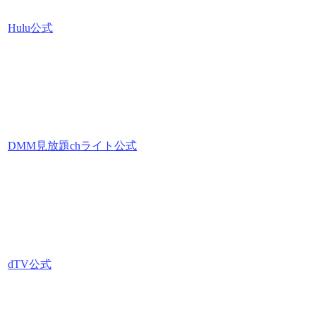
Hulu公式
DMM見放題chライト公式
dTV公式