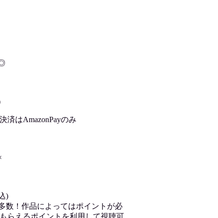
◎
)
はAmazonPayのみ
×
込)
が多数！作品によってはポイントが必
もらえるポイントを利用して視聴可