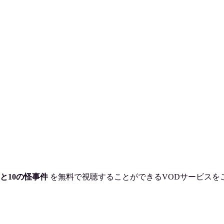
と10の怪事件
を
無料で視聴
することができるVODサービスを