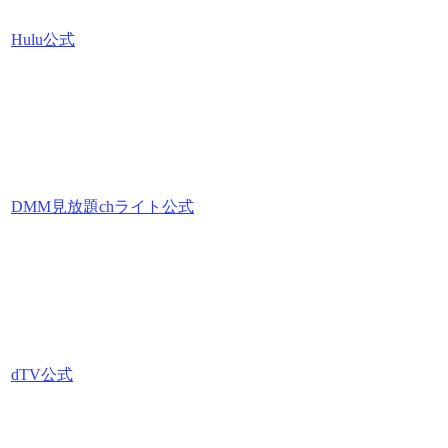
Hulu公式
DMM見放題chライト公式
dTV公式