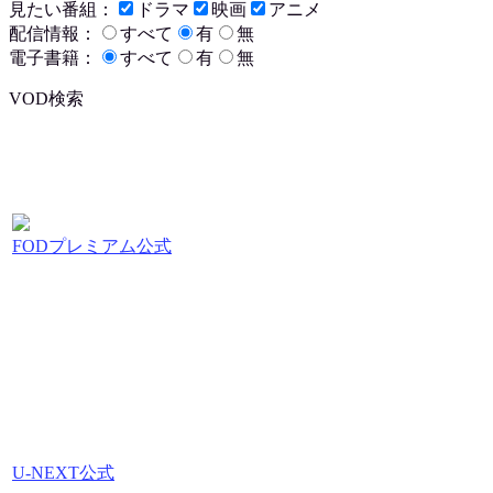
見たい番組：
ドラマ
映画
アニメ
配信情報：
すべて
有
無
電子書籍：
すべて
有
無
VOD検索
FODプレミアム公式
U-NEXT公式