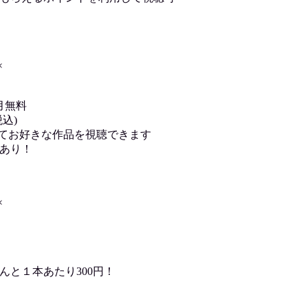
×
月無料
込)
用してお好きな作品を視聴できます
あり！
×
んと１本あたり300円！