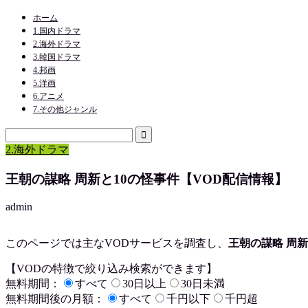
ホーム
1.国内ドラマ
2.海外ドラマ
3.韓国ドラマ
4.邦画
5.洋画
6.アニメ
7.その他ジャンル
2.海外ドラマ
王朝の謀略 周新と10の怪事件【VOD配信情報】
admin
このページでは主なVODサービスを調査し、
王朝の謀略 周新
【VODの特徴で絞り込み検索ができます】
無料期間：
すべて
30日以上
30日未満
無料期間後の月額：
すべて
千円以下
千円超