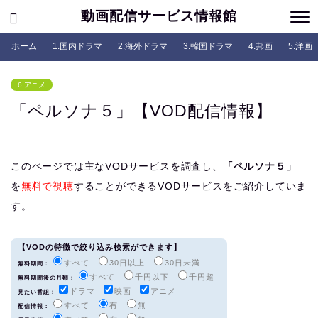
動画配信サービス情報館
ホーム
1.国内ドラマ
2.海外ドラマ
3.韓国ドラマ
4.邦画
5.洋画
6.アニメ
「ペルソナ５」【VOD配信情報】
このページでは主なVODサービスを調査し、
「ペルソナ５」
を
無料で視聴
することができるVODサービスをご紹介していま
す。
【VODの特徴で絞り込み検索ができます】
すべて
30日以上
30日未満
無料期間：
すべて
千円以下
千円超
無料期間後の月額：
ドラマ
映画
アニメ
見たい番組：
すべて
有
無
配信情報：