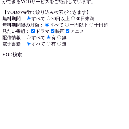
ができるVODサービスをご紹介しています。
【VODの特徴で絞り込み検索ができます】
無料期間：
すべて
30日以上
30日未満
無料期間後の月額：
すべて
千円以下
千円超
見たい番組：
ドラマ
映画
アニメ
配信情報：
すべて
有
無
電子書籍：
すべて
有
無
VOD検索