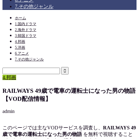
7.その他ジャンル
ホーム
1.国内ドラマ
2.海外ドラマ
3.韓国ドラマ
4.邦画
5.洋画
6.アニメ
7.その他ジャンル
4.邦画
RAILWAYS 49歳で電車の運転士になった男の物語
【VOD配信情報】
admin
このページでは主なVODサービスを調査し、
RAILWAYS 49
歳で電車の運転士になった男の物語
を
無料で視聴
すること