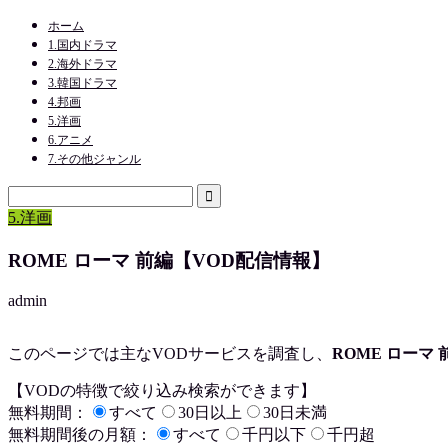
ホーム
1.国内ドラマ
2.海外ドラマ
3.韓国ドラマ
4.邦画
5.洋画
6.アニメ
7.その他ジャンル
5.洋画
ROME ローマ 前編【VOD配信情報】
admin
このページでは主なVODサービスを調査し、
ROME ローマ 
【VODの特徴で絞り込み検索ができます】
無料期間：
すべて
30日以上
30日未満
無料期間後の月額：
すべて
千円以下
千円超