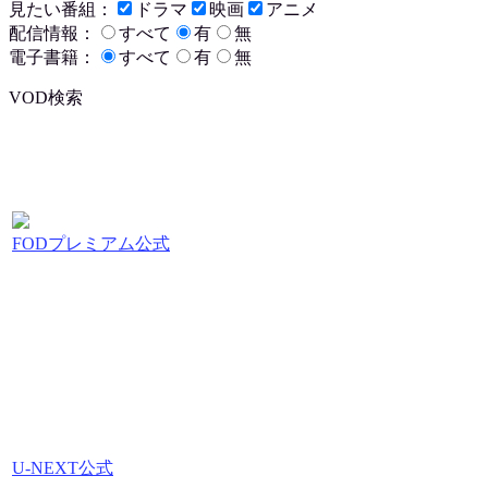
見たい番組：
ドラマ
映画
アニメ
配信情報：
すべて
有
無
電子書籍：
すべて
有
無
VOD検索
FODプレミアム公式
U-NEXT公式