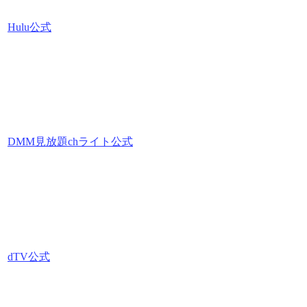
Hulu公式
DMM見放題chライト公式
dTV公式