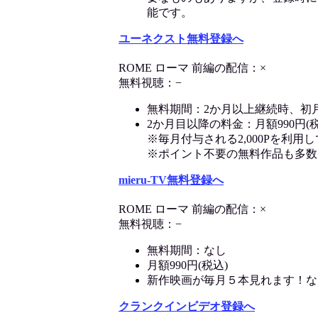
能です。
ユーネクスト無料登録へ
ROME ローマ 前編の配信：×
無料視聴：−
無料期間：2か月以上継続時、初
2か月目以降の料金：月額990円(税
※毎月付与される2,000Pを利
※ポイント不要の無料作品も多数
mieru-TV無料登録へ
ROME ローマ 前編の配信：×
無料視聴：−
無料期間：なし
月額990円(税込)
新作映画が毎月５本見れます！な
クランクインビデオ登録へ