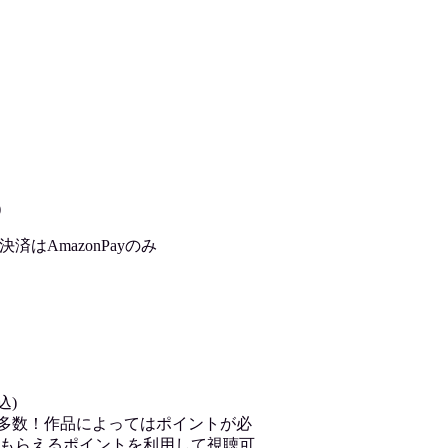
)
はAmazonPayのみ
込)
が多数！作品によってはポイントが必
もらえるポイントを利用して視聴可