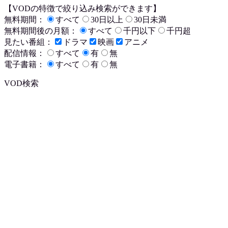
【VODの特徴で絞り込み検索ができます】
無料期間：
すべて
30日以上
30日未満
無料期間後の月額：
すべて
千円以下
千円超
見たい番組：
ドラマ
映画
アニメ
配信情報：
すべて
有
無
電子書籍：
すべて
有
無
VOD検索