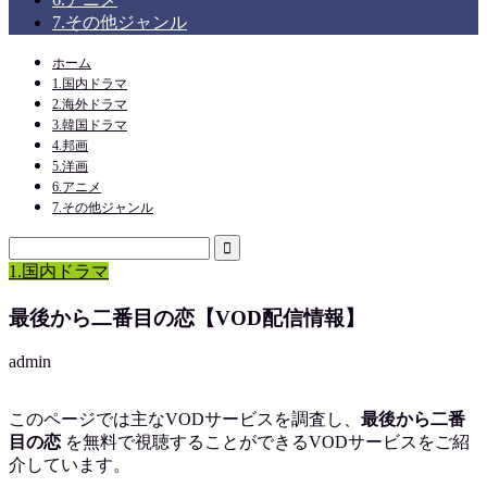
7.その他ジャンル
ホーム
1.国内ドラマ
2.海外ドラマ
3.韓国ドラマ
4.邦画
5.洋画
6.アニメ
7.その他ジャンル
1.国内ドラマ
最後から二番目の恋【VOD配信情報】
admin
このページでは主なVODサービスを調査し、
最後から二番
目の恋
を
無料で視聴
することができるVODサービスをご紹
介しています。