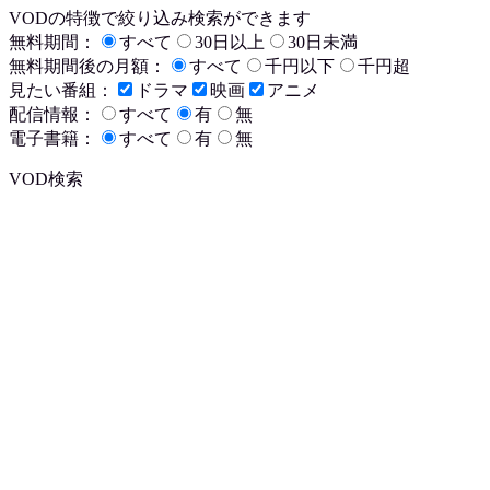
VODの特徴で絞り込み検索ができます
無料期間：
すべて
30日以上
30日未満
無料期間後の月額：
すべて
千円以下
千円超
見たい番組：
ドラマ
映画
アニメ
配信情報：
すべて
有
無
電子書籍：
すべて
有
無
VOD検索