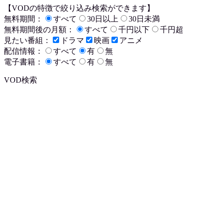
【VODの特徴で絞り込み検索ができます】
無料期間：
すべて
30日以上
30日未満
無料期間後の月額：
すべて
千円以下
千円超
見たい番組：
ドラマ
映画
アニメ
配信情報：
すべて
有
無
電子書籍：
すべて
有
無
VOD検索