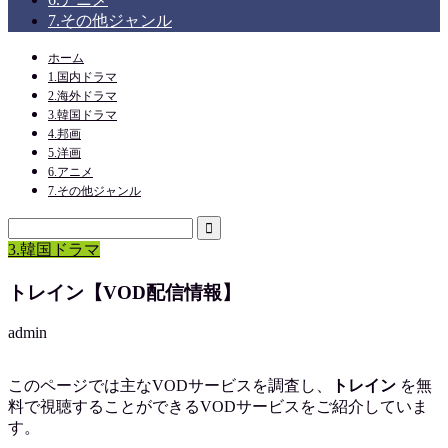
7.その他ジャンル
ホーム
1.国内ドラマ
2.海外ドラマ
3.韓国ドラマ
4.邦画
5.洋画
6.アニメ
7.その他ジャンル
3.韓国ドラマ
トレイン【VOD配信情報】
admin
このページでは主なVODサービスを調査し、
トレイン
を
無
料で視聴
することができるVODサービスをご紹介していま
す。