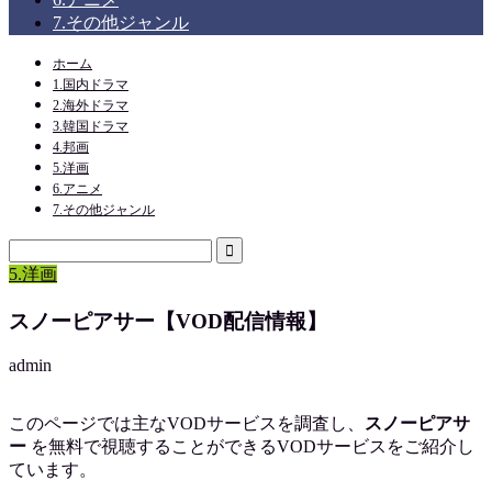
7.その他ジャンル
ホーム
1.国内ドラマ
2.海外ドラマ
3.韓国ドラマ
4.邦画
5.洋画
6.アニメ
7.その他ジャンル
5.洋画
スノーピアサー【VOD配信情報】
admin
このページでは主なVODサービスを調査し、
スノーピアサ
ー
を
無料で視聴
することができるVODサービスをご紹介し
ています。