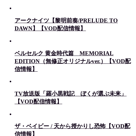
アークナイツ【黎明前奏/PRELUDE TO
DAWN】【VOD配信情報】
ベルセルク 黄金時代篇 MEMORIAL
EDITION（無修正オリジナルver.）【VOD配
信情報】
TV放送版「羅小黒戦記 ぼくが選ぶ未来」
【VOD配信情報】
ザ・ベイビー / 天から授かりし恐怖【VOD配
信情報】