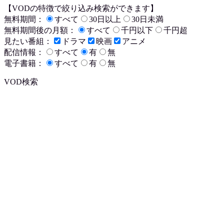
【VODの特徴で絞り込み検索ができます】
無料期間：
すべて
30日以上
30日未満
無料期間後の月額：
すべて
千円以下
千円超
見たい番組：
ドラマ
映画
アニメ
配信情報：
すべて
有
無
電子書籍：
すべて
有
無
VOD検索