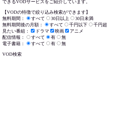
できるVODサービスをご紹介しています。
【VODの特徴で絞り込み検索ができます】
無料期間：
すべて
30日以上
30日未満
無料期間後の月額：
すべて
千円以下
千円超
見たい番組：
ドラマ
映画
アニメ
配信情報：
すべて
有
無
電子書籍：
すべて
有
無
VOD検索