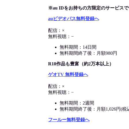
※au IDをお持ちの方限定のサービスで
auビデオパス無料登録へ
配信：×
無料視聴：−
無料期間：14日間
無料期間終了後：月額980円
R18作品も豊富（約2万本以上）
ゲオTV 無料登録へ
配信：×
無料視聴：−
無料期間：2週間
無料期間終了後：月額1,026円(税
フールー無料登録へ