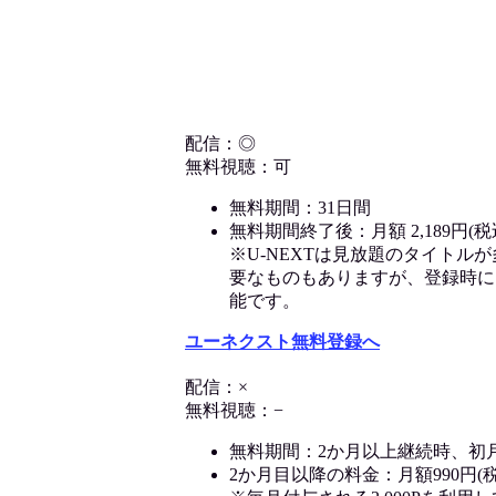
配信：◎
無料視聴：可
無料期間：31日間
無料期間終了後：月額 2,189円(税
※U-NEXTは見放題のタイトル
要なものもありますが、登録時に
能です。
ユーネクスト無料登録へ
配信：×
無料視聴：−
無料期間：2か月以上継続時、初
2か月目以降の料金：月額990円(税