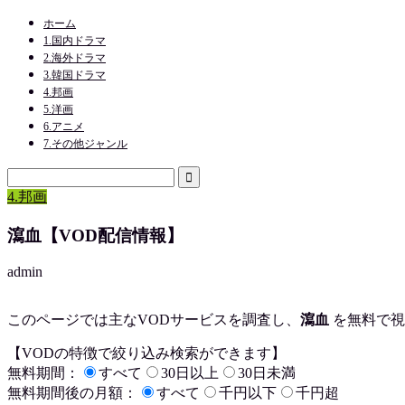
ホーム
1.国内ドラマ
2.海外ドラマ
3.韓国ドラマ
4.邦画
5.洋画
6.アニメ
7.その他ジャンル
4.邦画
瀉血【VOD配信情報】
admin
このページでは主なVODサービスを調査し、
瀉血
を
無料で視
【VODの特徴で絞り込み検索ができます】
無料期間：
すべて
30日以上
30日未満
無料期間後の月額：
すべて
千円以下
千円超