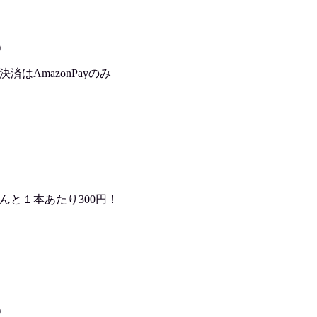
)
はAmazonPayのみ
んと１本あたり300円！
)