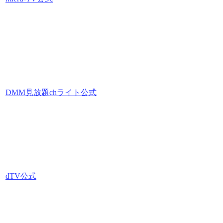
DMM見放題chライト公式
dTV公式