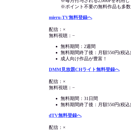
※毎月付与される2,000Pを利
※ポイント不要の無料作品も多数
mieru-TV無料登録へ
配信：×
無料視聴：−
無料期間：2週間
無料期間終了後：月額550円(税込
成人向け作品が豊富！
DMM見放題CHライト無料登録へ
配信：×
無料視聴：−
無料期間：31日間
無料期間終了後：月額550円(税込
dTV無料登録へ
配信：×