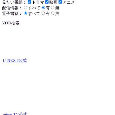
見たい番組：
ドラマ
映画
アニメ
配信情報：
すべて
有
無
電子書籍：
すべて
有
無
VOD検索
U-NEXT公式
mieru-TV公式