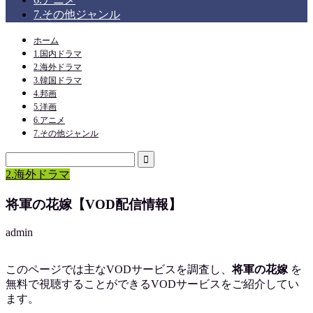
7.その他ジャンル
ホーム
1.国内ドラマ
2.海外ドラマ
3.韓国ドラマ
4.邦画
5.洋画
6.アニメ
7.その他ジャンル
2.海外ドラマ
将軍の花嫁【VOD配信情報】
admin
このページでは主なVODサービスを調査し、
将軍の花嫁
を
無料で視聴
することができるVODサービスをご紹介してい
ます。