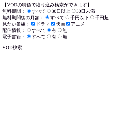
【VODの特徴で絞り込み検索ができます】
無料期間：
すべて
30日以上
30日未満
無料期間後の月額：
すべて
千円以下
千円超
見たい番組：
ドラマ
映画
アニメ
配信情報：
すべて
有
無
電子書籍：
すべて
有
無
VOD検索