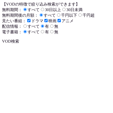
【VODの特徴で絞り込み検索ができます】
無料期間：
すべて
30日以上
30日未満
無料期間後の月額：
すべて
千円以下
千円超
見たい番組：
ドラマ
映画
アニメ
配信情報：
すべて
有
無
電子書籍：
すべて
有
無
VOD検索