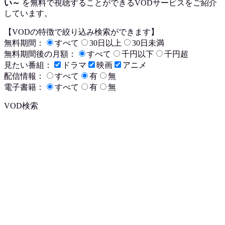
い～
を
無料で視聴
することができるVODサービスをご紹介
しています。
【VODの特徴で絞り込み検索ができます】
無料期間：
すべて
30日以上
30日未満
無料期間後の月額：
すべて
千円以下
千円超
見たい番組：
ドラマ
映画
アニメ
配信情報：
すべて
有
無
電子書籍：
すべて
有
無
VOD検索