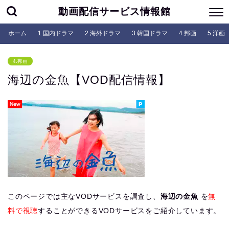
動画配信サービス情報館
ホーム
1.国内ドラマ
2.海外ドラマ
3.韓国ドラマ
4.邦画
5.洋画
4.邦画
海辺の金魚【VOD配信情報】
このページでは主なVODサービスを調査し、
海辺の金魚
を
無
料で視聴
することができるVODサービスをご紹介しています。