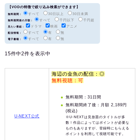
【VODの特徴で絞り込み検索ができます】
すべて
30日以上
30日未満
無料期間：
すべて
千円以下
千円超
無料期間後の月額：
ドラマ
映画
アニメ
見たい番組：
すべて
有
無
配信情報：
すべて
有
無
電子書籍：
15件中2件を表示中
海辺の金魚の配信：◎
無料視聴：可
無料期間：31日間
無料期間終了後：月額 2,189円
(税込)
U-NEXT公式
※U-NEXTは見放題のタイトルが多
数！作品によってはポイントが必要な
ものもありますが、登録時にもらえる
ポイントを利用して視聴可能です。