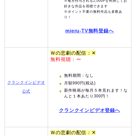
※毎月付与される2,000Pを利用してお
好きな作品を視聴できます
※ポイント不要の無料作品も多数あ
り！
mieru-TV無料登録へ
Ｗの悲劇の配信：✕
無料視聴：ー
無料期間：なし
クランクインビデオ
月額990円(税込)
新作映画が毎月５本見れます！な
公式
んと１本あたり300円！
クランクインビデオ登録へ
Ｗの悲劇の配信：✕