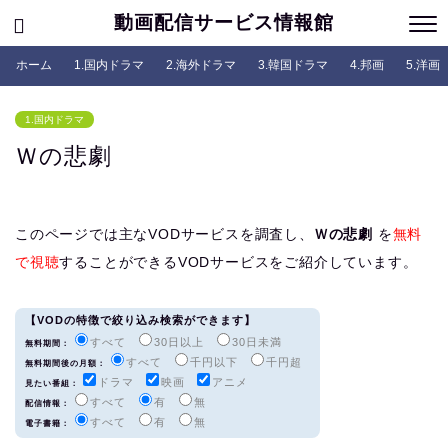
動画配信サービス情報館
ホーム
1.国内ドラマ
2.海外ドラマ
3.韓国ドラマ
4.邦画
5.洋画
1.国内ドラマ
Ｗの悲劇
このページでは主なVODサービスを調査し、
Ｗの悲劇
を
無料
で視聴
することができるVODサービスをご紹介しています。
【VODの特徴で絞り込み検索ができます】
すべて
30日以上
30日未満
無料期間：
すべて
千円以下
千円超
無料期間後の月額：
ドラマ
映画
アニメ
見たい番組：
すべて
有
無
配信情報：
すべて
有
無
電子書籍：