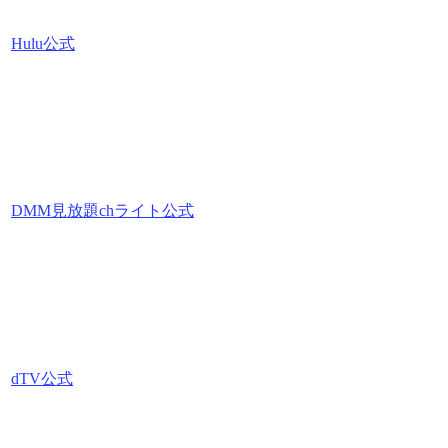
Hulu公式
DMM見放題chライト公式
dTV公式