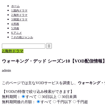
ホーム
1.国内ドラマ
2.海外ドラマ
3.韓国ドラマ
4.邦画
5.洋画
6.アニメ
7.その他ジャンル
2.海外ドラマ
ウォーキング・デッド シーズン10【VOD配信情報
admin
このページでは主なVODサービスを調査し、
ウォーキング・デ
【VODの特徴で絞り込み検索ができます】
無料期間：
すべて
30日以上
30日未満
無料期間後の月額：
すべて
千円以下
千円超