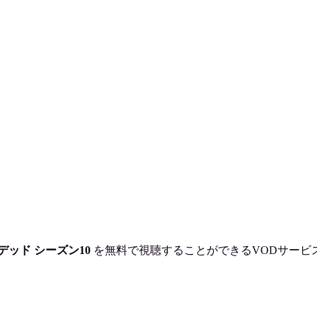
】
ッド シーズン10
を
無料で視聴
することができるVODサービ