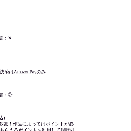
信：✕
)
はAmazonPayのみ
信：◎
込)
が多数！作品によってはポイントが必
もらえるポイントを利用して視聴可