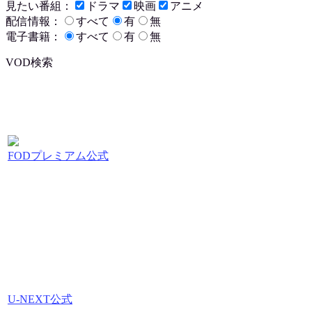
見たい番組：
ドラマ
映画
アニメ
配信情報：
すべて
有
無
電子書籍：
すべて
有
無
VOD検索
FODプレミアム公式
U-NEXT公式