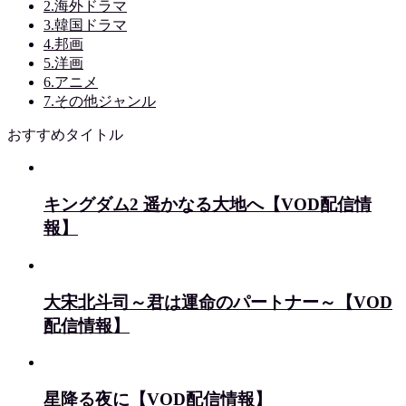
2.海外ドラマ
3.韓国ドラマ
4.邦画
5.洋画
6.アニメ
7.その他ジャンル
おすすめタイトル
キングダム2 遥かなる大地へ【VOD配信情
報】
大宋北斗司～君は運命のパートナー～【VOD
配信情報】
星降る夜に【VOD配信情報】