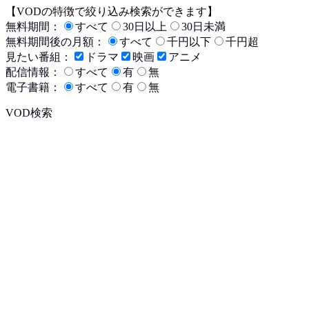
【VODの特徴で絞り込み検索ができます】
無料期間：
すべて
30日以上
30日未満
無料期間後の月額：
すべて
千円以下
千円超
見たい番組：
ドラマ
映画
アニメ
配信情報：
すべて
有
無
電子書籍：
すべて
有
無
VOD検索