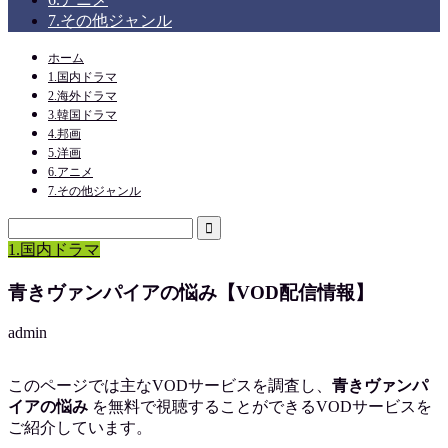
7.その他ジャンル
ホーム
1.国内ドラマ
2.海外ドラマ
3.韓国ドラマ
4.邦画
5.洋画
6.アニメ
7.その他ジャンル
1.国内ドラマ
青きヴァンパイアの悩み【VOD配信情報】
admin
このページでは主なVODサービスを調査し、
青きヴァンパ
イアの悩み
を
無料で視聴
することができるVODサービスを
ご紹介しています。