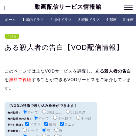
動画配信サービス情報館
ホーム
1.国内ドラマ
2.海外ドラマ
3.韓国ドラマ
4.邦画
5.洋画
5.洋画
ある殺人者の告白【VOD配信情報】
このページでは主なVODサービスを調査し、
ある殺人者の告白
を
無料で視聴
することができるVODサービスをご紹介していま
す。
【VODの特徴で絞り込み検索ができます】
すべて
30日以上
30日未満
無料期間：
すべて
千円以下
千円超
無料期間後の月額：
ドラマ
映画
アニメ
見たい番組：
すべて
有
無
配信情報：