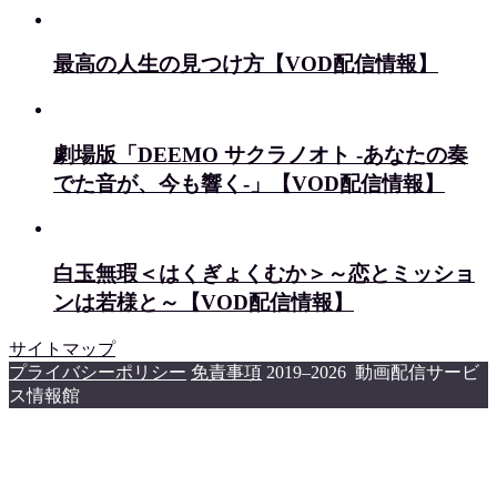
最高の人生の見つけ方【VOD配信情報】
劇場版「DEEMO サクラノオト -あなたの奏
でた音が、今も響く-」【VOD配信情報】
白玉無瑕＜はくぎょくむか＞～恋とミッショ
ンは若様と～【VOD配信情報】
サイトマップ
プライバシーポリシー
免責事項
2019–2026 動画配信サービ
ス情報館