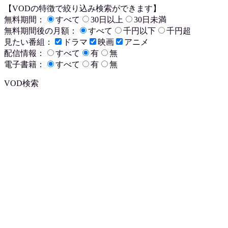
【VODの特徴で絞り込み検索ができます】
無料期間：
すべて
30日以上
30日未満
無料期間後の月額：
すべて
千円以下
千円超
見たい番組：
ドラマ
映画
アニメ
配信情報：
すべて
有
無
電子書籍：
すべて
有
無
VOD検索