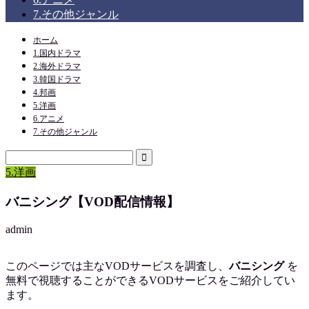
7.その他ジャンル
ホーム
1.国内ドラマ
2.海外ドラマ
3.韓国ドラマ
4.邦画
5.洋画
6.アニメ
7.その他ジャンル
5.洋画
バニシング【VOD配信情報】
admin
このページでは主なVODサービスを調査し、
バニシング
を
無料で視聴
することができるVODサービスをご紹介してい
ます。