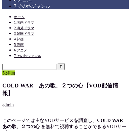
7.その他ジャンル
ホーム
1.国内ドラマ
2.海外ドラマ
3.韓国ドラマ
4.邦画
5.洋画
6.アニメ
7.その他ジャンル
5.洋画
COLD WAR あの歌、２つの心【VOD配信情
報】
admin
このページでは主なVODサービスを調査し、
COLD WAR
あの歌、２つの心
を
無料で視聴
することができるVODサー