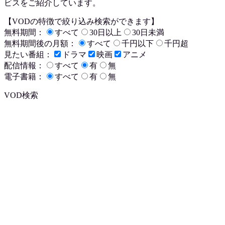
ビスをご紹介しています。
【VODの特徴で絞り込み検索ができます】
無料期間：
すべて
30日以上
30日未満
無料期間後の月額：
すべて
千円以下
千円超
見たい番組：
ドラマ
映画
アニメ
配信情報：
すべて
有
無
電子書籍：
すべて
有
無
VOD検索