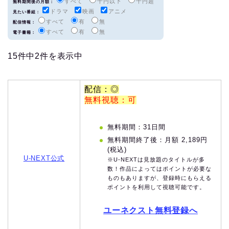
すべて
千円以下
千円超
無料期間後の月額：
ドラマ
映画
アニメ
見たい番組：
すべて
有
無
配信情報：
すべて
有
無
電子書籍：
15件中2件を表示中
配信：◎
無料視聴：可
無料期間：31日間
無料期間終了後：月額 2,189円
(税込)
U-NEXT公式
※U-NEXTは見放題のタイトルが多
数！作品によってはポイントが必要な
ものもありますが、登録時にもらえる
ポイントを利用して視聴可能です。
ユーネクスト無料登録へ