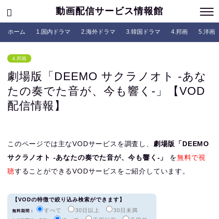
動画配信サービス情報館
ホーム
1.国内ドラマ
2.海外ドラマ
3.韓国ドラマ
4.邦画
5.洋画
4.邦画
劇場版「DEEMO サクラノオト -あな
たの奏でた音が、今も響く-」【VOD
配信情報】
このページでは主なVODサービスを調査し、
劇場版「DEEMO
サクラノオト -あなたの奏でた音が、今も響く-」
を
無料で視
聴
することができるVODサービスをご紹介しています。
【VODの特徴で絞り込み検索ができます】
すべて
30日以上
30日未満
無料期間：