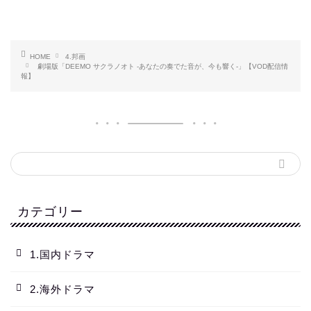
HOME
4.邦画
劇場版「DEEMO サクラノオト -あなたの奏でた音が、今も響く-」【VOD配信情
報】
カテゴリー
1.国内ドラマ
2.海外ドラマ