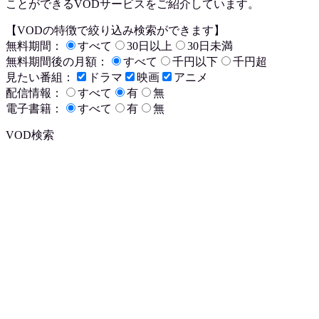
ことができるVODサービスをご紹介しています。
【VODの特徴で絞り込み検索ができます】
無料期間：
すべて
30日以上
30日未満
無料期間後の月額：
すべて
千円以下
千円超
見たい番組：
ドラマ
映画
アニメ
配信情報：
すべて
有
無
電子書籍：
すべて
有
無
VOD検索