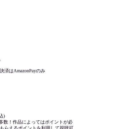
)
はAmazonPayのみ
込)
が多数！作品によってはポイントが必
もらえるポイントを利用して視聴可