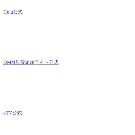
Hulu公式
DMM見放題chライト公式
dTV公式