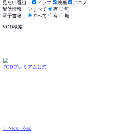
見たい番組：
ドラマ
映画
アニメ
配信情報：
すべて
有
無
電子書籍：
すべて
有
無
VOD検索
FODプレミアム公式
U-NEXT公式