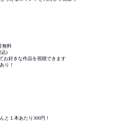
月無料
込)
用してお好きな作品を視聴できます
あり！
んと１本あたり300円！