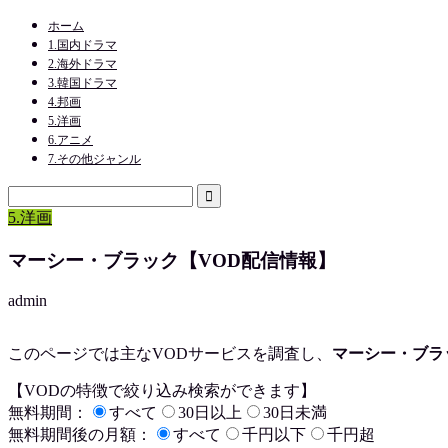
ホーム
1.国内ドラマ
2.海外ドラマ
3.韓国ドラマ
4.邦画
5.洋画
6.アニメ
7.その他ジャンル
5.洋画
マーシー・ブラック【VOD配信情報】
admin
このページでは主なVODサービスを調査し、
マーシー・ブラ
【VODの特徴で絞り込み検索ができます】
無料期間：
すべて
30日以上
30日未満
無料期間後の月額：
すべて
千円以下
千円超