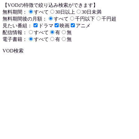
【VODの特徴で絞り込み検索ができます】
無料期間：
すべて
30日以上
30日未満
無料期間後の月額：
すべて
千円以下
千円超
見たい番組：
ドラマ
映画
アニメ
配信情報：
すべて
有
無
電子書籍：
すべて
有
無
VOD検索