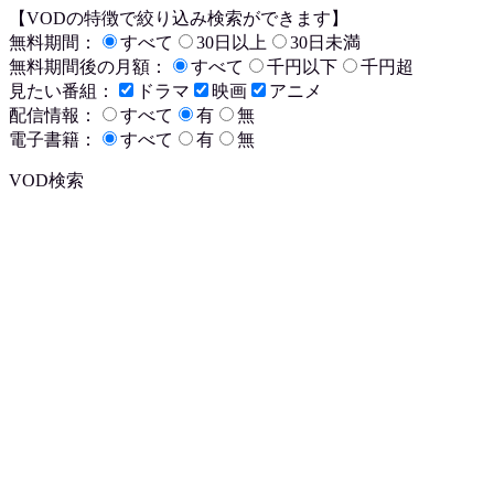
【VODの特徴で絞り込み検索ができます】
無料期間：
すべて
30日以上
30日未満
無料期間後の月額：
すべて
千円以下
千円超
見たい番組：
ドラマ
映画
アニメ
配信情報：
すべて
有
無
電子書籍：
すべて
有
無
VOD検索