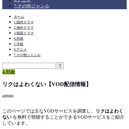
7.その他ジャンル
ホーム
1.国内ドラマ
2.海外ドラマ
3.韓国ドラマ
4.邦画
5.洋画
6.アニメ
7.その他ジャンル
4.邦画
リクはよわくない【VOD配信情報】
admin
このページでは主なVODサービスを調査し、
リクはよわく
ない
を
無料で視聴
することができるVODサービスをご紹介
しています。