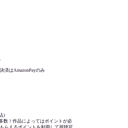
)
はAmazonPayのみ
込)
が多数！作品によってはポイントが必
もらえるポイントを利用して視聴可