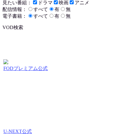
見たい番組：
ドラマ
映画
アニメ
配信情報：
すべて
有
無
電子書籍：
すべて
有
無
VOD検索
FODプレミアム公式
U-NEXT公式