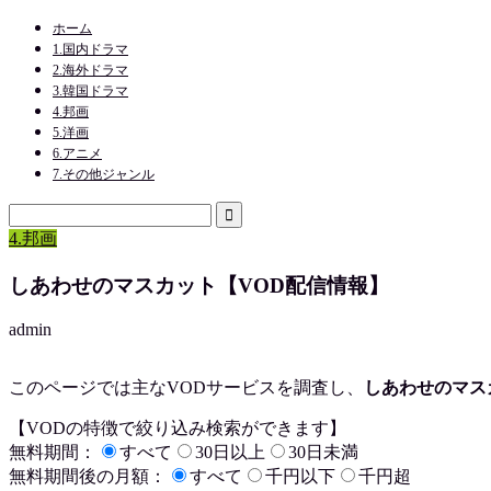
ホーム
1.国内ドラマ
2.海外ドラマ
3.韓国ドラマ
4.邦画
5.洋画
6.アニメ
7.その他ジャンル
4.邦画
しあわせのマスカット【VOD配信情報】
admin
このページでは主なVODサービスを調査し、
しあわせのマス
【VODの特徴で絞り込み検索ができます】
無料期間：
すべて
30日以上
30日未満
無料期間後の月額：
すべて
千円以下
千円超