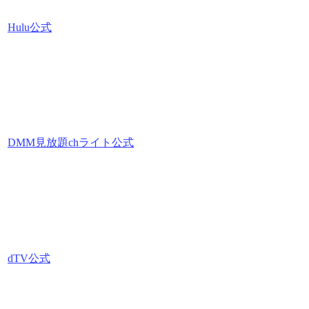
Hulu公式
DMM見放題chライト公式
dTV公式