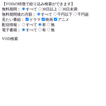
【VODの特徴で絞り込み検索ができます】
無料期間：
すべて
30日以上
30日未満
無料期間後の月額：
すべて
千円以下
千円超
見たい番組：
ドラマ
映画
アニメ
配信情報：
すべて
有
無
電子書籍：
すべて
有
無
VOD検索