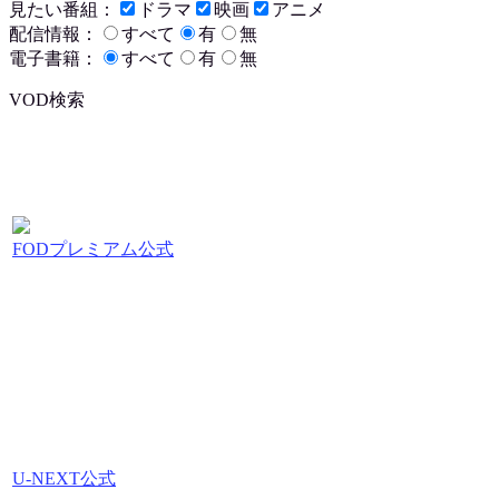
見たい番組：
ドラマ
映画
アニメ
配信情報：
すべて
有
無
電子書籍：
すべて
有
無
VOD検索
FODプレミアム公式
U-NEXT公式