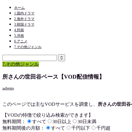
ホーム
1.国内ドラマ
2.海外ドラマ
3.韓国ドラマ
4.邦画
5.洋画
6.アニメ
7.その他ジャンル
7.その他ジャンル
所さんの世田谷ベース【VOD配信情報】
admin
このページでは主なVODサービスを調査し、
所さんの世田谷
【VODの特徴で絞り込み検索ができます】
無料期間：
すべて
30日以上
30日未満
無料期間後の月額：
すべて
千円以下
千円超