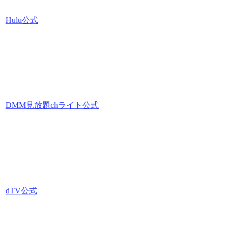
Hulu公式
DMM見放題chライト公式
dTV公式