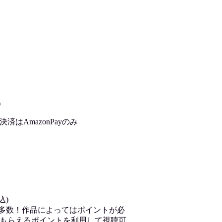
)
はAmazonPayのみ
込)
が多数！作品によってはポイントが必
もらえるポイントを利用して視聴可