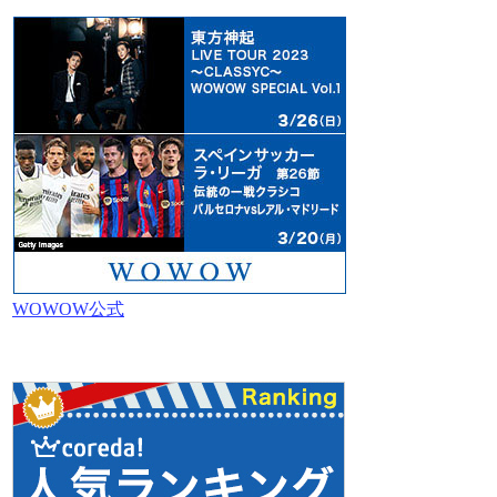
WOWOW公式