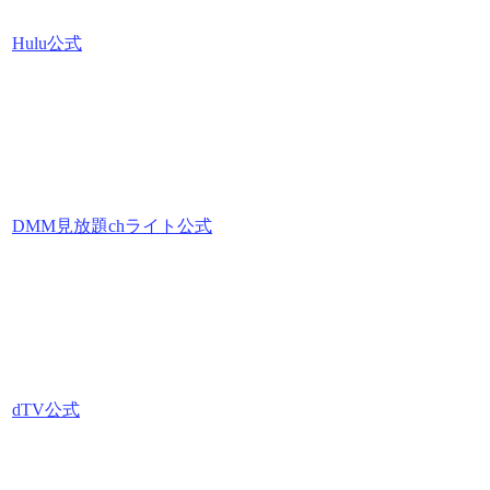
Hulu公式
DMM見放題chライト公式
dTV公式