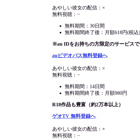
あやしい彼女の配信：×
無料視聴：−
無料期間：30日間
無料期間終了後：月額618円(税込
※au IDをお持ちの方限定のサービスで
auビデオパス無料登録へ
あやしい彼女の配信：×
無料視聴：−
無料期間：14日間
無料期間終了後：月額980円
R18作品も豊富（約2万本以上）
ゲオTV 無料登録へ
あやしい彼女の配信：×
無料視聴：−