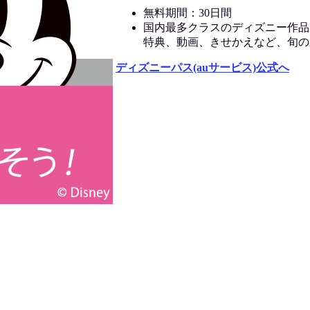
無料期間：30日間
国内最多クラスのディズニー作品
特典、動画、きせかえなど、旬の
ディズニーパス(auサービス)公式へ