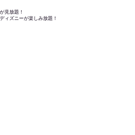
が見放題！
ディズニーが楽しみ放題！